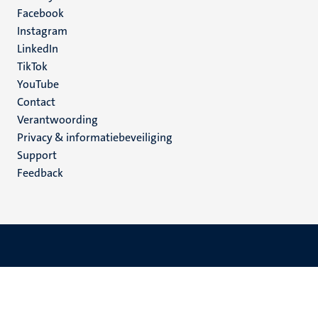
Facebook
media
Instagram
LinkedIn
TikTok
YouTube
Menu
Contact
Verantwoording
footer
Privacy & informatiebeveiliging
(NL)
Support
Feedback