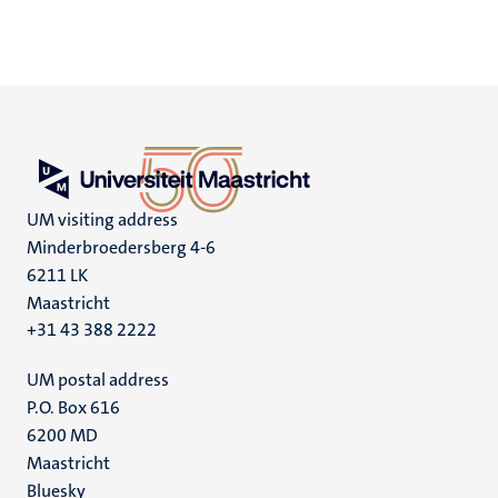
UM visiting address
Minderbroedersberg 4-6
6211 LK
Maastricht
+31 43 388 2222
UM postal address
P.O. Box 616
6200 MD
Maastricht
Social
Bluesky