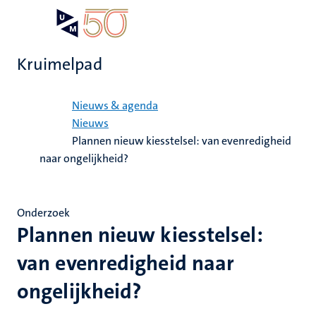
Overslaan
Open
Search
My
en
UM
menu
on
naar
the
Kruimelpad
de
websit
inhoud
Home
gaan
Nieuws & agenda
Nieuws
Plannen nieuw kiesstelsel: van evenredigheid
naar ongelijkheid?
Onderzoek
Plannen nieuw kiesstelsel:
van evenredigheid naar
ongelijkheid?