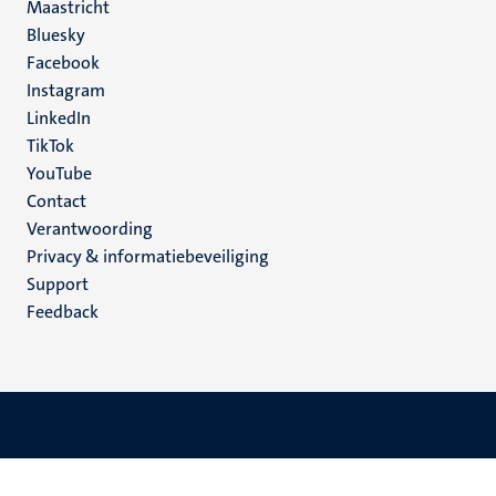
Maastricht
Social
Bluesky
Facebook
media
Instagram
LinkedIn
TikTok
YouTube
Menu
Contact
Verantwoording
footer
Privacy & informatiebeveiliging
(NL)
Support
Feedback