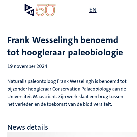
Overslaan
Open
EN
Search
My
en
UM
menu
on
naar
the
de
websit
inhoud
Frank Wesselingh benoemd
gaan
tot hoogleraar paleobiologie
19 november 2024
Naturalis paleontoloog Frank Wesselingh is benoemd tot
bijzonder hoogleraar Conservation Palaeobiology aan de
Universiteit Maastricht. Zijn werk slaat een brug tussen
het verleden en de toekomst van de biodiversiteit.
News details