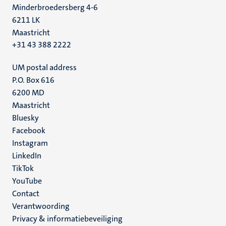
Minderbroedersberg 4-6
6211 LK
Maastricht
+31 43 388 2222
UM postal address
P.O. Box 616
6200 MD
Maastricht
Social
Bluesky
Facebook
media
Instagram
LinkedIn
TikTok
YouTube
Menu
Contact
Verantwoording
footer
Privacy & informatiebeveiliging