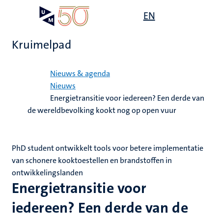
Overslaan
Open
EN
Search
My
en
UM
menu
on
naar
the
Kruimelpad
de
websit
inhoud
Home
gaan
Nieuws & agenda
Nieuws
Energietransitie voor iedereen? Een derde van
de wereldbevolking kookt nog op open vuur
PhD student ontwikkelt tools voor betere implementatie
van schonere kooktoestellen en brandstoffen in
ontwikkelingslanden
Energietransitie voor
iedereen? Een derde van de