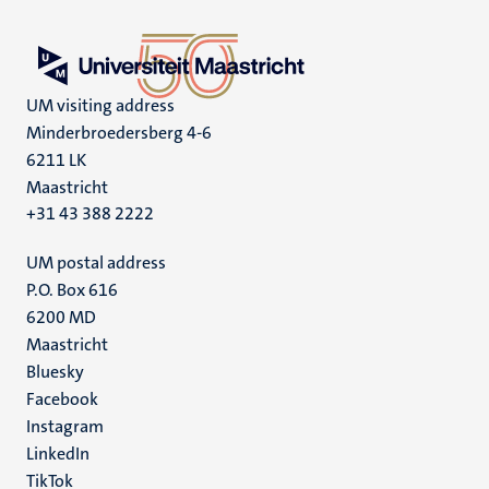
UM visiting address
Minderbroedersberg 4-6
6211 LK
Maastricht
+31 43 388 2222
UM postal address
P.O. Box 616
6200 MD
Maastricht
Social
Bluesky
Facebook
media
Instagram
LinkedIn
TikTok