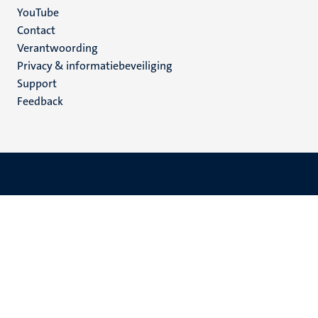
YouTube
Menu
Contact
Verantwoording
footer
Privacy & informatiebeveiliging
(NL)
Support
Feedback