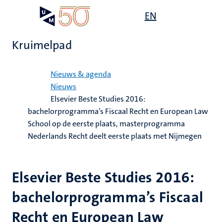
Overslaan
Open
EN
Search
My
en
UM
menu
on
naar
the
Kruimelpad
de
websit
inhoud
Home
gaan
Nieuws & agenda
Nieuws
Elsevier Beste Studies 2016:
bachelorprogramma’s Fiscaal Recht en European Law
School op de eerste plaats, masterprogramma
Nederlands Recht deelt eerste plaats met Nijmegen
Elsevier Beste Studies 2016:
bachelorprogramma’s Fiscaal
Recht en European Law