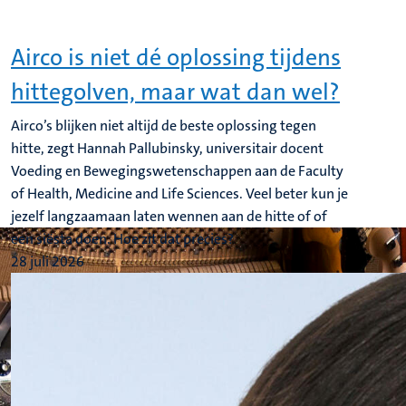
Airco is niet dé oplossing tijdens
hittegolven, maar wat dan wel?
Airco’s blijken niet altijd de beste oplossing tegen
hitte, zegt Hannah Pallubinsky, universitair docent
Voeding en Bewegingswetenschappen aan de Faculty
of Health, Medicine and Life Sciences. Veel beter kun je
jezelf langzaamaan laten wennen aan de hitte of of
een siësta doen. Hoe zit dat precies?
28 juli 2026