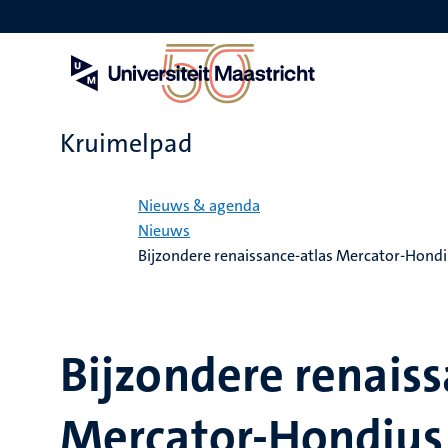
Overslaan
en
naar
de
inhoud
gaan
Kruimelpad
Home
Nieuws & agenda
Nieuws
Bijzondere renaissance-atlas Mercator-Hondiu
Bijzondere renaiss
Mercator-Hondius 