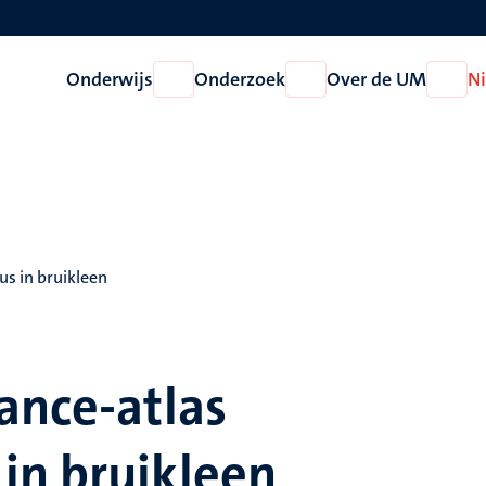
Onderwijs
Onderzoek
Over de UM
N
Open
Open
Open
Onderwijs
Onderzoek
Over
de
UM
s in bruikleen
ance-atlas
in bruikleen