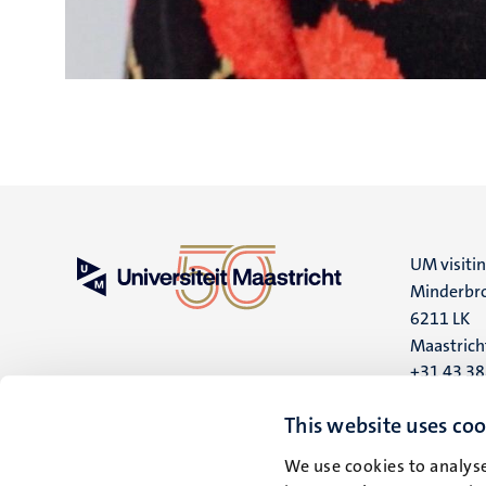
UM visiti
Minderbro
6211 LK
Maastrich
+31 43 3
UM postal
This website uses coo
P.O. Box 6
We use cookies to analyse
6200 MD