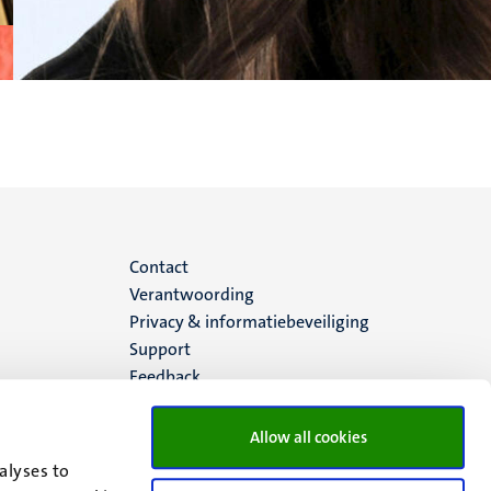
Menu
Contact
Verantwoording
footer
Privacy & informatiebeveiliging
Support
(NL)
Feedback
Allow all cookies
alyses to