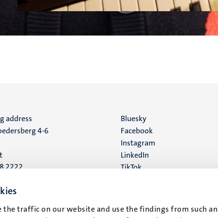
ng address
Social
Bluesky
edersberg 4-6
Facebook
media
Instagram
t
LinkedIn
88 2222
TikTok
YouTube
 address
kies
16
 the traffic on our website and use the findings from such an