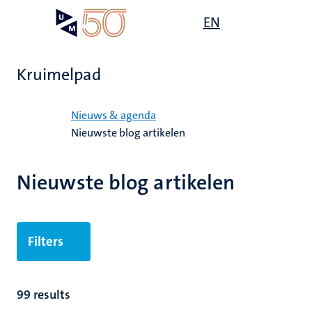
Overslaan
Open
EN
Search
My
en
UM
menu
on
naar
the
de
websit
Kruimelpad
inhoud
gaan
Home
Nieuws & agenda
Nieuwste blog artikelen
Nieuwste blog artikelen
Filters
99 results