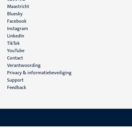
Maastricht
Social
Bluesky
Facebook
media
Instagram
LinkedIn
TikTok
YouTube
Menu
Contact
Verantwoording
footer
Privacy & informatiebeveiliging
(NL)
Support
Feedback