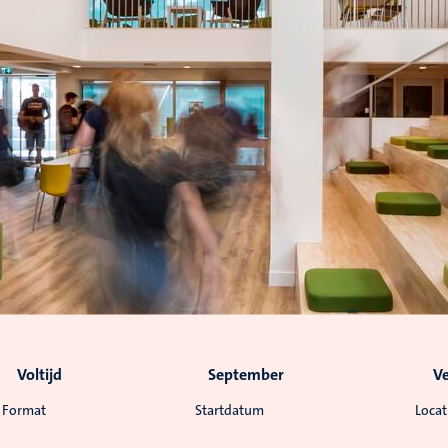
Voltijd
September
V
Format
Startdatum
Locat