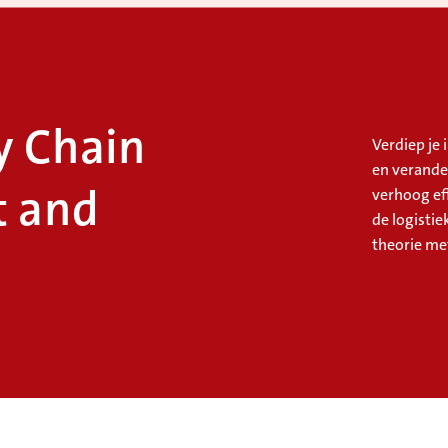
y Chain
Verdiep je 
en verande
 and
verhoog eff
de logisti
theorie me