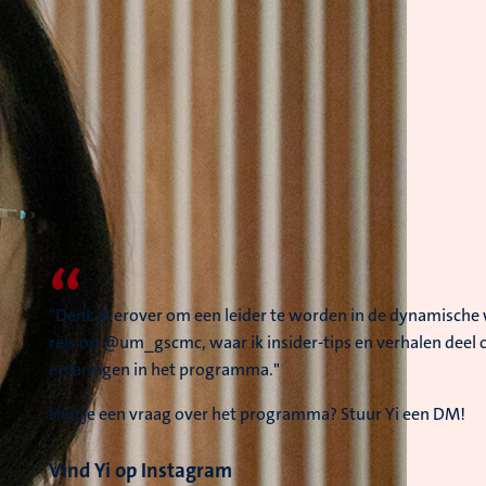
“
"Denk je erover om een leider te worden in de dynamische 
reis op @um_gscmc, waar ik insider-tips en verhalen deel 
ervaringen in het programma."
Heb je een vraag over het programma? Stuur Yi een DM!
Vind Yi op Instagram