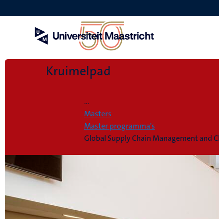
Overslaan
en
naar
de
inhoud
gaan
Kruimelpad
Home
...
Masters
Master programma's
Global Supply Chain Management and 