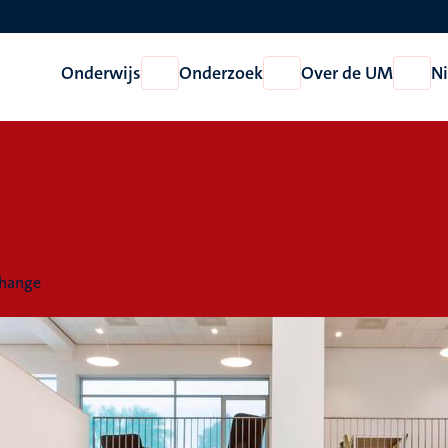
Onderwijs
Onderzoek
Over de UM
N
Open
Open
Open
Onderwijs
Onderzoek
Over
de
UM
Change