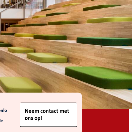
enlo
Neem contact met
ons op!
ie