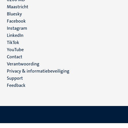
Maastricht
Social
Bluesky
Facebook
media
Instagram
LinkedIn
TikTok
YouTube
Menu
Contact
Verantwoording
footer
Privacy & informatiebeveiliging
(NL)
Support
Feedback