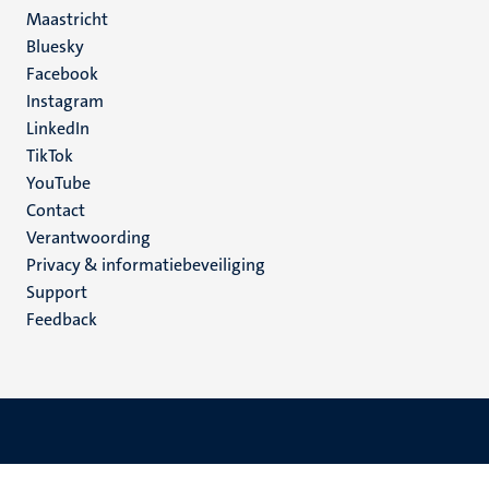
Maastricht
Social
Bluesky
Facebook
media
Instagram
LinkedIn
TikTok
YouTube
Menu
Contact
Verantwoording
footer
Privacy & informatiebeveiliging
(NL)
Support
Feedback