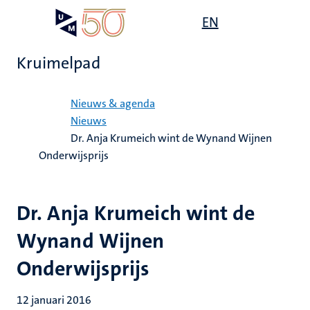
Overslaan
Open
EN
Search
My
en
UM
menu
on
naar
the
Kruimelpad
de
websit
inhoud
Home
gaan
Nieuws & agenda
Nieuws
Dr. Anja Krumeich wint de Wynand Wijnen
Onderwijsprijs
Dr. Anja Krumeich wint de
Wynand Wijnen
Onderwijsprijs
12 januari 2016