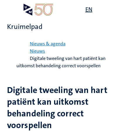
Overslaan
Open
EN
Search
My
en
UM
menu
on
naar
the
Kruimelpad
de
websit
inhoud
Home
gaan
Nieuws & agenda
Nieuws
Digitale tweeling van hart patiënt kan
uitkomst behandeling correct voorspellen
Digitale tweeling van hart
patiënt kan uitkomst
behandeling correct
voorspellen