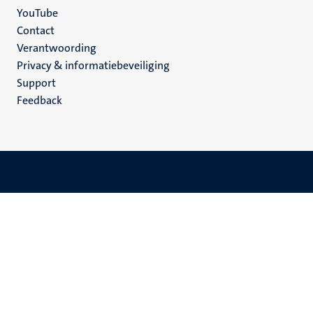
YouTube
Menu
Contact
Verantwoording
footer
Privacy & informatiebeveiliging
(NL)
Support
Feedback