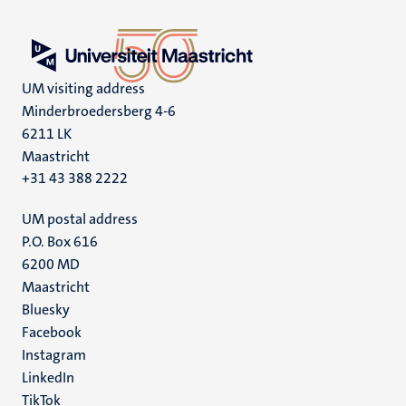
UM visiting address
Minderbroedersberg 4-6
6211 LK
Maastricht
+31 43 388 2222
UM postal address
P.O. Box 616
6200 MD
Maastricht
Social
Bluesky
Facebook
media
Instagram
LinkedIn
TikTok