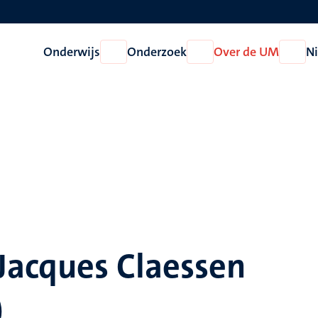
Onderwijs
Onderzoek
Over de UM
N
Open
Open
Open
Onderwijs
Onderzoek
Over
de
UM
Jacques Claessen
)