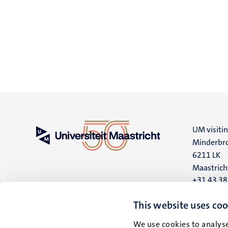
UM visiti
Minderbro
6211 LK
Maastrich
+31 43 3
UM postal
This website uses coo
P.O. Box 6
We use cookies to analyse