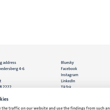
ng address
Social
Bluesky
edersberg 4-6
Facebook
media
Instagram
t
LinkedIn
88 2222
TikTok
YouTube
 address
kies
16
 the traffic on our website and use the findings from such an