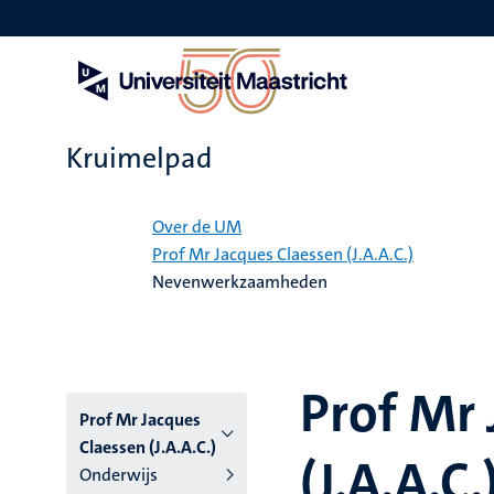
Overslaan
en
naar
de
inhoud
gaan
Kruimelpad
Home
Over de UM
Prof Mr Jacques Claessen (J.A.A.C.)
Nevenwerkzaamheden
Prof Mr 
Prof Mr Jacques
Claessen (J.A.A.C.)
(J.A.A.C.
Onderwijs