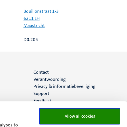
Bouillonstraat 1-3
6211 LH
Maastricht
D0.205
Menu
Contact
Verantwoording
footer
Privacy & informatiebeveiliging
Support
(NL)
Feedback
Allow all cookies
alyses to