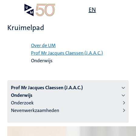
Overslaan
Open
EN
Search
My
en
UM
menu
on
naar
the
Kruimelpad
de
websit
inhoud
Home
gaan
Over de UM
Prof Mr Jacques Claessen (J.A.A.C.)
tie
Onderwijs
s
Prof Mr Jacques Claessen (J.A.A.C.)
Onderwijs
Onderzoek
Nevenwerkzaamheden