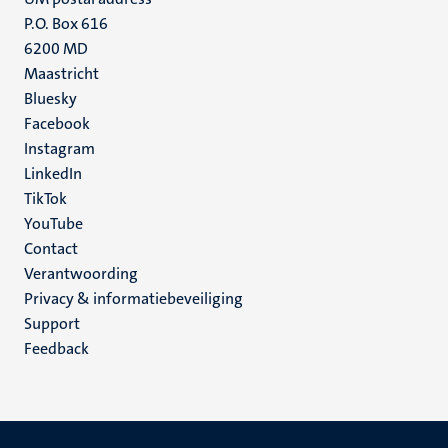
P.O. Box 616
6200 MD
Maastricht
Social
Bluesky
Facebook
media
Instagram
LinkedIn
TikTok
YouTube
Menu
Contact
Verantwoording
footer
Privacy & informatiebeveiliging
(NL)
Support
Feedback