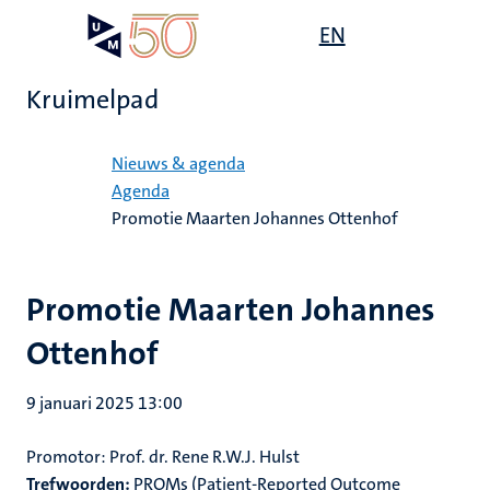
Overslaan
Open
EN
Search
My
en
UM
menu
on
naar
the
Kruimelpad
de
websit
inhoud
Home
gaan
Nieuws & agenda
Agenda
Promotie Maarten Johannes Ottenhof
Promotie Maarten Johannes
Ottenhof
9 januari 2025 13:00
Promotor: Prof. dr. Rene R.W.J. Hulst
Trefwoorden:
PROMs (Patient-Reported Outcome