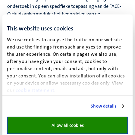
onderzoek in op een specifieke toepassing van de FACE-
Q Huidkankermodule: het beoordelen van de
tevredenheid over de Rintala-lap voor reconstructie van
This website uses cookies
neuspuntdefecten. Uit het onderzoek bleek dat de meeste
patiënten tevreden waren over hun uiterlijk na de
We use cookies to analyse the traffic on our website
reconstructie en verschillende aspecten van de procedure,
and use the findings from such analyses to improve
wat het nut van de module bij de evaluatie van specifieke
the user experience. On certain pages we also use,
chirurgische procedures aantoont. Vervolgens werd een
after you have given your consent, cookies to
narratief overzicht van het gebruik van de FACE-Q
personalise content, emails and ads, but only with
Aesthetic uitgevoerd. Dit overzicht benadrukte de
your consent. You can allow installation of all cookies
veelzijdigheid en toepasbaarheid van de module in
on your device or allow necessary cookies only. View
verschillende contexten, van de klinische praktijk tot
our
cookie statement
.
onderzoekssettings.
Show details
Het laatste deel van het proefschrift onderzocht de
mogelijkheden om de efficiëntie van de FACE-Q
Huidkankermodule te verbeteren door middel van
Allow all cookies
Computerized Adaptive Testing (CAT). Met behulp van een