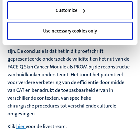
simulatiestudie werd aangetoond dat CAT het aantal
Customize
toegediende items aanzienlijk kan verminderen zonder
dat dit ten koste gaat van de precisie van de test. Deze
aanpak kan mogelijk een nieuwe invulling geven aan het
Use necessary cookies only
vakgebied, aangezien patiënten zo alleen die items
kunnen beantwoorden die voor hen het meest relevant
zijn. De conclusie is dat het in dit proefschrift
gepresenteerde onderzoek de validiteit en het nut van de
FACE-Q Skin Cancer Module als PROM bij de reconstructie
van huidkanker ondersteunt. Het toont het potentieel
voor verdere verbetering van de efficiëntie door middel
van CAT en benadrukt de toepasbaarheid ervan in
verschillende contexten, van specifieke
chirurgische procedures tot verschillende culturele
omgevingen.
Klik
hier
voor de livestream.