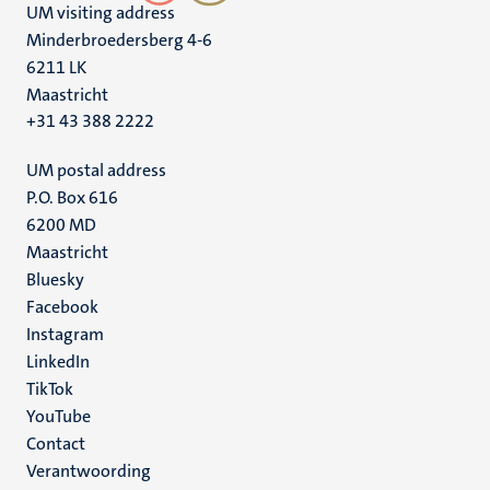
UM visiting address
Minderbroedersberg 4-6
6211 LK
Maastricht
+31 43 388 2222
UM postal address
P.O. Box 616
6200 MD
Maastricht
Social
Bluesky
Facebook
media
Instagram
LinkedIn
TikTok
YouTube
Menu
Contact
Verantwoording
footer