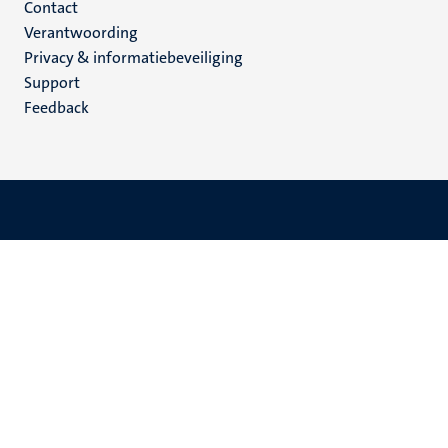
Menu
Contact
Verantwoording
footer
Privacy & informatiebeveiliging
(NL)
Support
Feedback