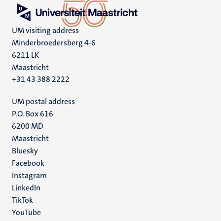
UM visiting address
Minderbroedersberg 4-6
6211 LK
Maastricht
+31 43 388 2222
UM postal address
P.O. Box 616
6200 MD
Maastricht
Social
Bluesky
Facebook
media
Instagram
LinkedIn
TikTok
YouTube