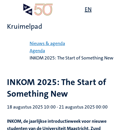
Overslaan
Open
EN
Search
My
en
UM
menu
on
naar
the
Kruimelpad
de
websit
inhoud
Home
gaan
Nieuws & agenda
Agenda
INKOM 2025: The Start of Something New
INKOM 2025: The Start of
Something New
18 augustus 2025 10:00
-
21 augustus 2025 00:00
INKOM, de jaarlijkse introductieweek voor nieuwe
studenten van de Universiteit Maastricht, Zuyd