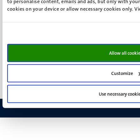
to personalise content, emails and ads, but only with your 
Facebook
media
cookies on your device or allow necessary cookies only. V
Instagram
LinkedIn
TikTok
YouTube
Menu
Contact
Verantwoording
Allow all cooki
footer
Privacy & informatiebeveiliging
(NL)
Support
Customize
Feedback
Use necessary cooki