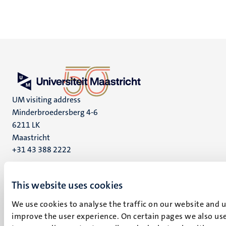
UM visiting address
Minderbroedersberg 4-6
6211 LK
Maastricht
+31 43 388 2222
UM postal address
This website uses cookies
P.O. Box 616
6200 MD
We use cookies to analyse the traffic on our website and 
Maastricht
improve the user experience. On certain pages we also use
Social
Bluesky