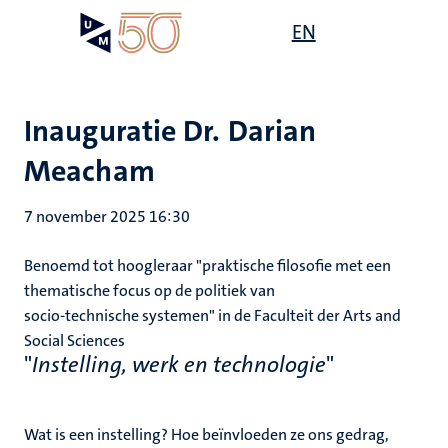
Overslaan
Open
EN
Search
My
en
UM
menu
on
naar
the
de
websit
inhoud
Inauguratie Dr. Darian
gaan
Meacham
7 november 2025 16:30
Benoemd tot hoogleraar "praktische filosofie met een
thematische focus op de politiek van
socio-technische systemen" in de Faculteit der Arts and
Social Sciences
"
Instelling, werk en technologie
"
Wat is een instelling? Hoe beïnvloeden ze ons gedrag,