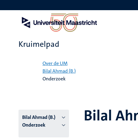
Overslaan
en
naar
de
inhoud
gaan
Kruimelpad
Home
Over de UM
Bilal Ahmad (B.)
Onderzoek
Bilal Ah
Bilal Ahmad (B.)
Onderzoek