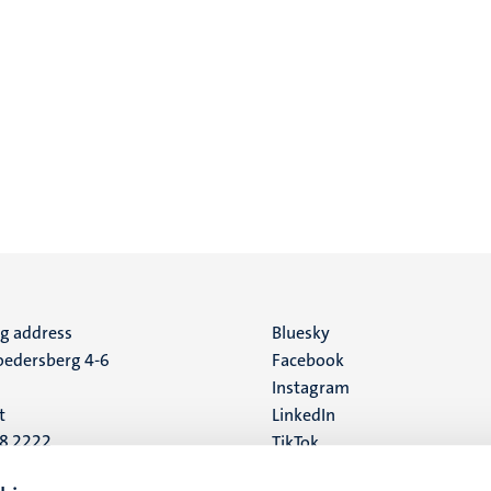
ng address
Social
Bluesky
edersberg 4-6
Facebook
media
Instagram
t
LinkedIn
88 2222
TikTok
YouTube
 address