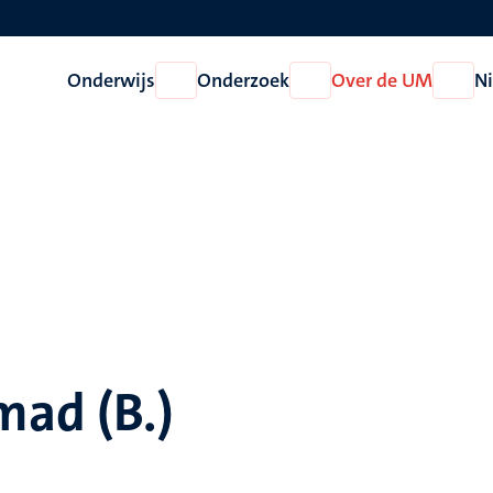
Onderwijs
Onderzoek
Over de UM
N
Open
Open
Open
Onderwijs
Onderzoek
Over
de
UM
mad (B.)