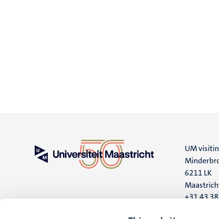
UM visiti
Minderbro
6211 LK
Maastrich
+31 43 3
UM postal