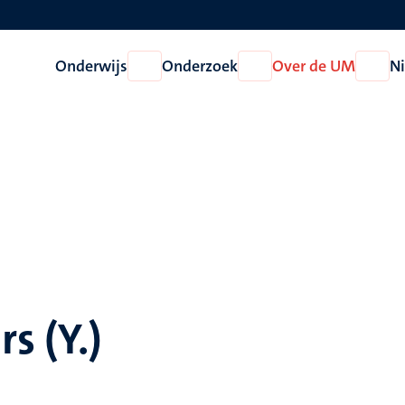
Onderwijs
Onderzoek
Over de UM
N
Open
Open
Open
Onderwijs
Onderzoek
Over
de
UM
s (Y.)