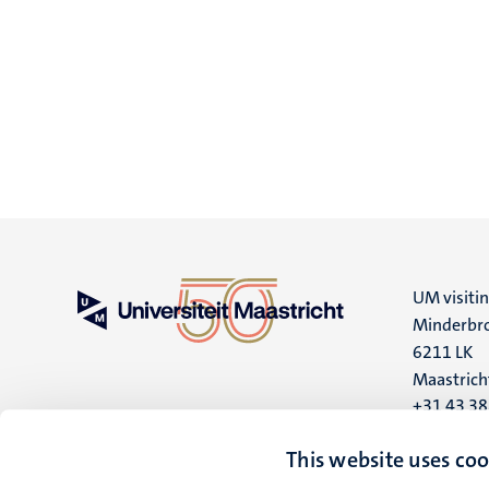
UM visiti
Minderbro
6211 LK
Maastrich
+31 43 3
UM postal
This website uses coo
P.O. Box 6