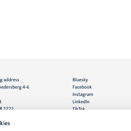
ng address
Social
Bluesky
edersberg 4-6
Facebook
media
Instagram
t
LinkedIn
88 2222
TikTok
YouTube
 address
kies
16