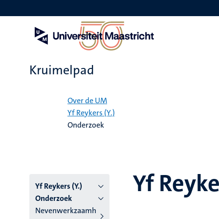
Overslaan
en
naar
de
inhoud
gaan
Kruimelpad
Home
Over de UM
Yf Reykers (Y.)
Onderzoek
Yf Reyker
Yf Reykers (Y.)
Onderzoek
Nevenwerkzaamh