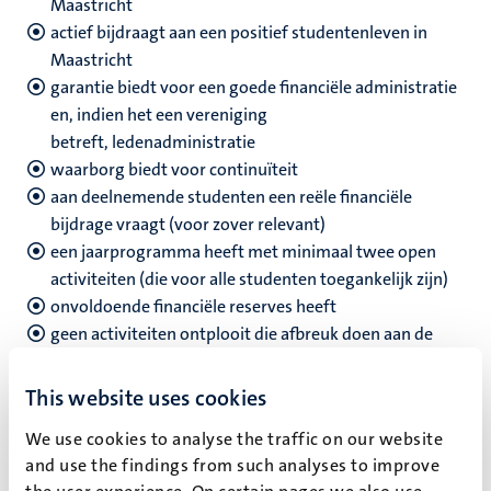
Maastricht
actief bijdraagt aan een positief studentenleven in
Maastricht
garantie biedt voor een goede financiële administratie
en, indien het een vereniging
betreft, ledenadministratie
waarborg biedt voor continuïteit
aan deelnemende studenten een reële financiële
bijdrage vraagt (voor zover relevant)
een jaarprogramma heeft met minimaal twee open
activiteiten (die voor alle studenten toegankelijk zijn)
onvoldoende financiële reserves heeft
geen activiteiten ontplooit die afbreuk doen aan de
goede naam van de UM, Hogeschool Zuyd en van
Maastricht als studentenstad
This website uses cookies
Voor verenigingen geldt daarnaast dat zij minimaal 50
We use cookies to analyse the traffic on our website
studentleden hebben, waarvan er 35 aan de UM staan
and use the findings from such analyses to improve
ingeschreven.