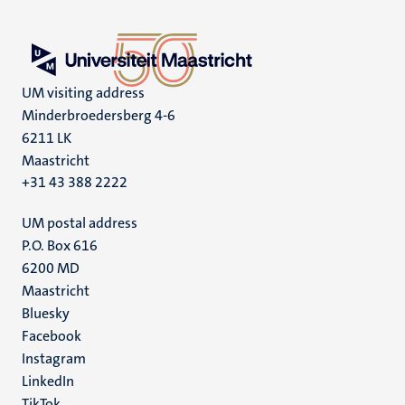
UM visiting address
Minderbroedersberg 4-6
6211 LK
Maastricht
+31 43 388 2222
UM postal address
P.O. Box 616
6200 MD
Maastricht
Social
Bluesky
Facebook
media
Instagram
LinkedIn
TikTok