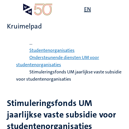
Overslaan
Open
EN
Search
My
en
UM
menu
on
naar
the
Kruimelpad
de
websit
inhoud
Home
gaan
...
mte
Studentenorganisaties
Ondersteunende diensten UM voor
gen
ht
studentenorganisaties
Stimuleringsfonds UM jaarlijkse vaste subsidie
voor studentenorganisaties
,
ing
euning
elden
Stimuleringsfonds UM
ing
jaarlijkse vaste subsidie voor
en
studentenorganisaties