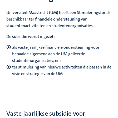
nleven
nd
en
Universiteit Maastricht (UM) heeft een Stimuleringsfonds
beschikbaar ter financiële ondersteuning van
studentenactiviteiten en studentenorganisaties.
nd
De subsidie wordt ingezet:
tie
als vaste jaarlijkse financiële ondersteuning voor
bepaalde algemene aan de UM gelieerde
studentenorganisaties, en:
ent
ter stimulering van nieuwe activiteiten die passen in de
s
visie en strategie van de UM
norganisaties
Vaste jaarlijkse subsidie voor