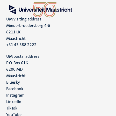
UM visiting address
Minderbroedersberg 4-6
6211 LK
Maastricht
+31 43 388 2222
UM postal address
P.O. Box 616
6200 MD
Maastricht
Social
Bluesky
Facebook
media
Instagram
LinkedIn
TikTok
YouTube