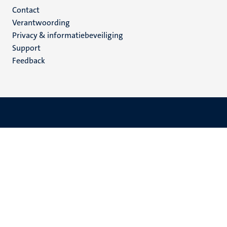
Menu
Contact
Verantwoording
footer
Privacy & informatiebeveiliging
(NL)
Support
Feedback