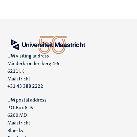
UM visiting address
Minderbroedersberg 4-6
6211 LK
Maastricht
+31 43 388 2222
UM postal address
P.O. Box 616
6200 MD
Maastricht
Social
Bluesky