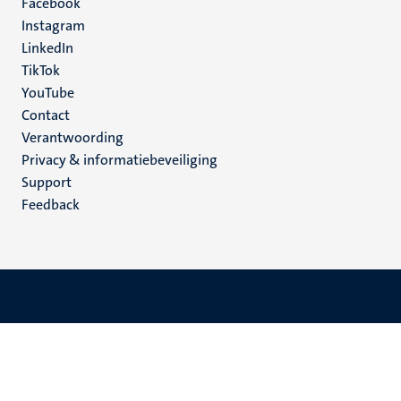
Facebook
media
Instagram
LinkedIn
TikTok
YouTube
Menu
Contact
Verantwoording
footer
Privacy & informatiebeveiliging
(NL)
Support
Feedback