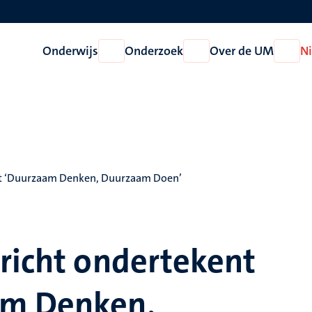
Onderwijs
Onderzoek
Over de UM
N
Open
Open
Open
Onderwijs
Onderzoek
Over
de
UM
est ‘Duurzaam Denken, Duurzaam Doen’
tricht ondertekent
am Denken,