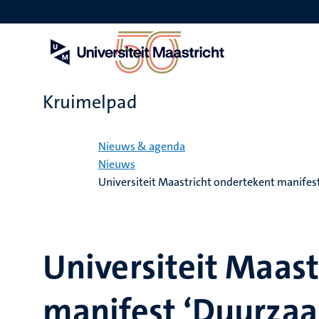
Overslaan
en
naar
de
inhoud
gaan
Kruimelpad
Home
Nieuws & agenda
Nieuws
Universiteit Maastricht ondertekent manif
Universiteit Maas
manifest ‘Duurza