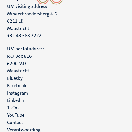
UM visiting address
Minderbroedersberg 4-6
6211 LK
Maastricht
+31 43 388 2222
UM postal address
P.O. Box 616
6200 MD
Maastricht
Social
Bluesky
Facebook
media
Instagram
LinkedIn
TikTok
YouTube
Menu
Contact
Verantwoording