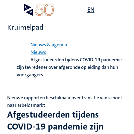
Overslaan
Open
EN
Search
My
en
UM
menu
on
naar
the
Kruimelpad
de
websit
inhoud
Home
gaan
Nieuws & agenda
Nieuws
Afgestudeerden tijdens COVID-19 pandemie
zijn tevredener over afgeronde opleiding dan hun
voorgangers
Nieuwe rapporten beschikbaar over transitie van school
naar arbeidsmarkt
Afgestudeerden tijdens
COVID-19 pandemie zijn