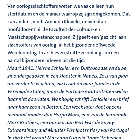
Van oorlogsslachtoffers weten we vaak alleen hun
sterfdatum en de manier waarop zij zijn omgekomen. Dat
kan anders, vindt Amanda Kluveld, universitair
hoofddocent bij de Faculteit der Cultuur- en
Maatschappijwetenschappen. Zij geeft een ‘gezicht’ aan
slachtoffers van oorlog, in het bijzonder de Tweede
Wereldoorlog. In archieven stuitte ze onlangs op een
aantal bijzondere brieven uit die tijd.
Maart 1941. Helene Schickler, een Duits-Joodse weduwe,
zit ondergedoken in een klooster in Napels. Ze is van plan
om verder te vluchten, via Lissabon naar familie in de
Verenigde Staten, maar de Portugese autoriteiten willen
haar niet doorlaten. Wanhopig schrijft Schickler een brief
naar haar zoon in Boston. Een week later doet opeens
niemand minder dan Harpo Marx, een van de beroemde
Marx Brothers, een oproep aan Bert Fish, de Envoy
Extraordinary and Minister Plenipotentiary van Portugal.
In zijn brief vraagt Marx aan Fish zijn ‘tante’ te helpen.