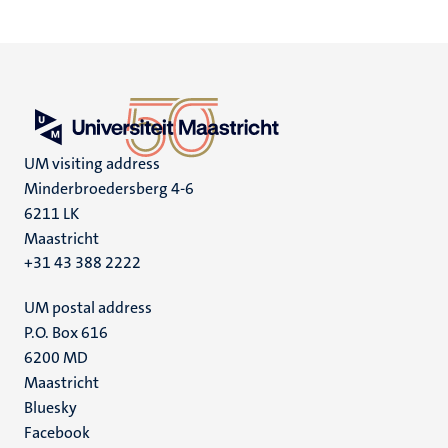
UM visiting address
Minderbroedersberg 4-6
6211 LK
Maastricht
+31 43 388 2222
UM postal address
P.O. Box 616
6200 MD
Maastricht
Social
Bluesky
Facebook
media