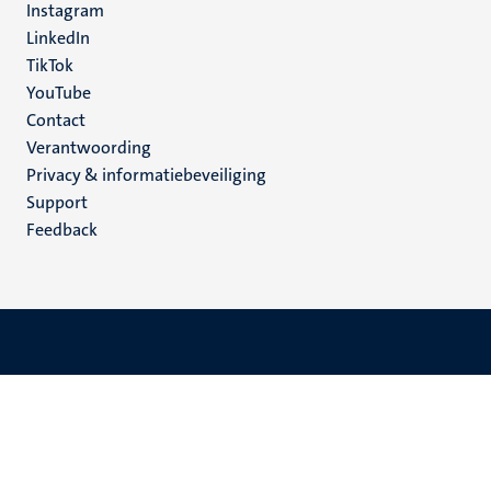
Instagram
LinkedIn
TikTok
YouTube
Menu
Contact
Verantwoording
footer
Privacy & informatiebeveiliging
(NL)
Support
Feedback