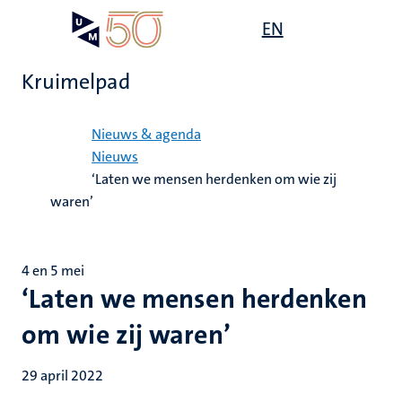
Overslaan
Open
EN
Search
My
en
UM
menu
on
naar
the
Kruimelpad
de
websit
inhoud
Home
gaan
Nieuws & agenda
Nieuws
‘Laten we mensen herdenken om wie zij
waren’
4 en 5 mei
‘Laten we mensen herdenken
om wie zij waren’
29 april 2022