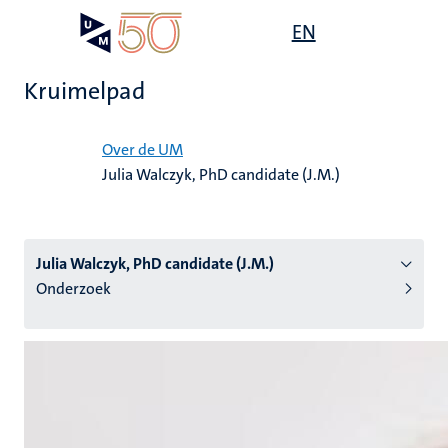
Overslaan
Open
EN
Search
My
en
UM
menu
on
naar
the
Kruimelpad
de
websit
inhoud
Home
gaan
Over de UM
Julia Walczyk, PhD candidate (J.M.)
tie
s
Julia Walczyk, PhD candidate (J.M.)
Onderzoek