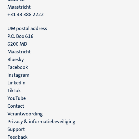
Maastricht
+31 43 388 2222
UM postal address
P.O. Box 616
6200 MD
Maastricht
Social
Bluesky
Facebook
media
Instagram
LinkedIn
TikTok
YouTube
Menu
Contact
Verantwoording
footer
Privacy & informatiebeveiliging
(NL)
Support
Feedback