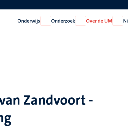
Onderwijs
Onderzoek
Over de UM
N
Open
Open
Open
Onderwijs
Onderzoek
Over
de
UM
 van Zandvoort -
ng