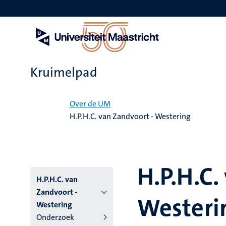
Overslaan
en
naar
de
inhoud
gaan
Kruimelpad
Home
Over de UM
H.P.H.C. van Zandvoort - Westering
H.P.H.C.
H.P.H.C. van
Zandvoort -
Westeri
Westering
Onderzoek