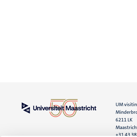
UM visiti
Minderbro
6211 LK
Maastrich
+31 43 3