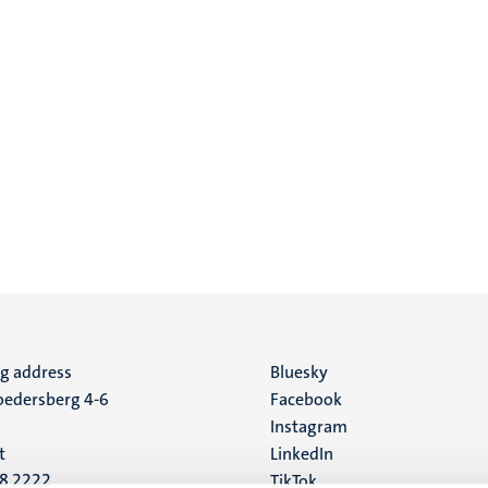
ng address
Social
Bluesky
edersberg 4-6
Facebook
media
Instagram
t
LinkedIn
88 2222
TikTok