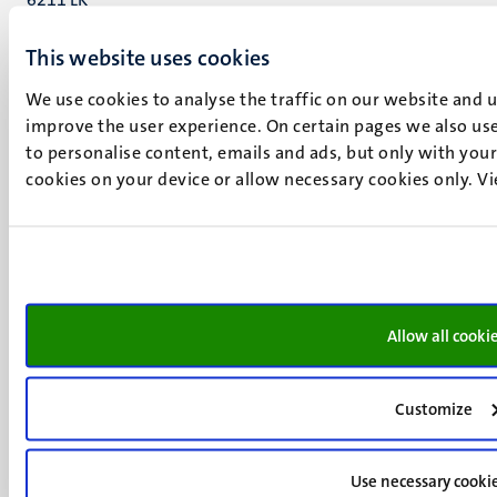
Maastricht
+31 43 388 2222
This website uses cookies
We use cookies to analyse the traffic on our website and 
UM postal address
improve the user experience. On certain pages we also use
P.O. Box 616
to personalise content, emails and ads, but only with your 
6200 MD
cookies on your device or allow necessary cookies only. V
Maastricht
Social
Bluesky
Facebook
media
Instagram
LinkedIn
TikTok
Allow all cooki
YouTube
Menu
Contact
Verantwoording
Customize
footer
Privacy & informatiebeveiliging
(NL)
Support
Use necessary cooki
Feedback