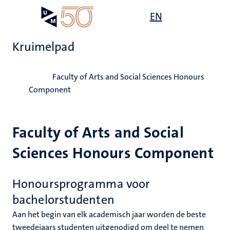
Overslaan
Open
EN
Search
My
en
UM
menu
on
naar
the
Kruimelpad
de
websit
inhoud
Home
gaan
Faculty of Arts and Social Sciences Honours
Component
Faculty of Arts and Social
Sciences Honours Component
Honoursprogramma voor
bachelorstudenten
Aan het begin van elk academisch jaar worden de beste
tweedejaars studenten uitgenodigd om deel te nemen