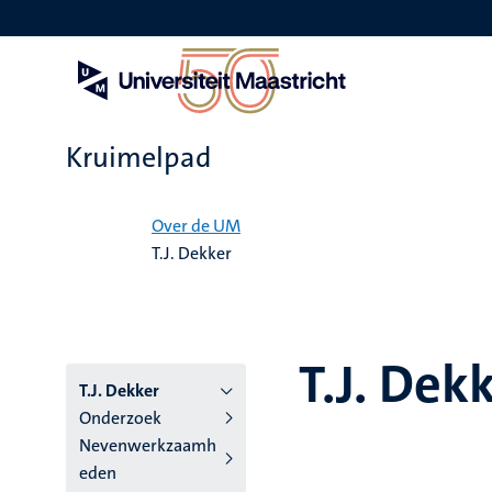
Overslaan
en
naar
de
inhoud
gaan
Kruimelpad
Home
Over de UM
T.J. Dekker
T.J. Dek
T.J. Dekker
Onderzoek
Nevenwerkzaamh
eden