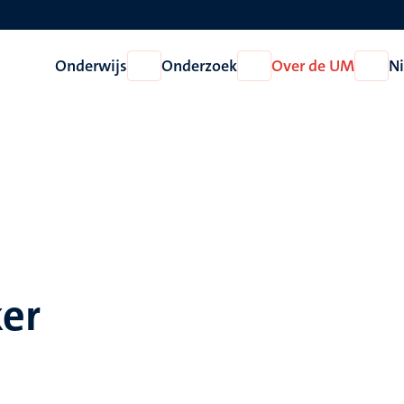
Onderwijs
Onderzoek
Over de UM
N
Open
Open
Open
Onderwijs
Onderzoek
Over
de
UM
ker