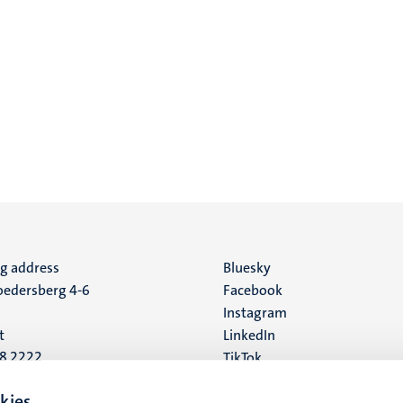
ng address
Social
Bluesky
edersberg 4-6
Facebook
media
Instagram
t
LinkedIn
88 2222
TikTok
YouTube
 address
kies