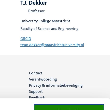
T.J. Dekker
Professor
University College Maastricht
Faculty of Science and Engineering
ORCID
teun.dekker@maastrichtuniversity.nl
Menu
Contact
Verantwoording
footer
Privacy & informatiebeveiliging
Support
(NL)
Feedback