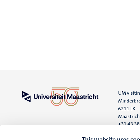
UM visiti
Minderbro
6211 LK
Maastrich
+31 43 3
UM postal
This website uses coo