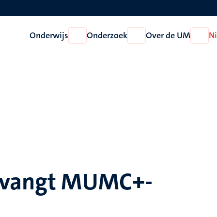
Onderwijs
Onderzoek
Over de UM
N
Open
Open
Open
Onderwijs
Onderzoek
Over
de
UM
ntvangt MUMC+-