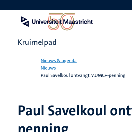
Overslaan
en
naar
de
inhoud
gaan
Kruimelpad
Home
Nieuws & agenda
Nieuws
Paul Savelkoul ontvangt MUMC+-penning
Paul Savelkoul o
penning