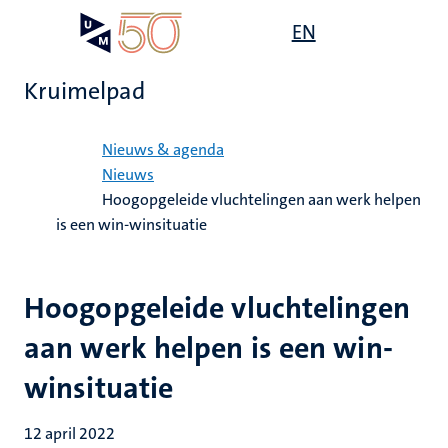
Overslaan
Open
EN
Search
My
en
UM
menu
on
naar
the
Kruimelpad
de
websit
inhoud
Home
gaan
Nieuws & agenda
Nieuws
Hoogopgeleide vluchtelingen aan werk helpen
is een win-winsituatie
Hoogopgeleide vluchtelingen
aan werk helpen is een win-
winsituatie
12 april 2022