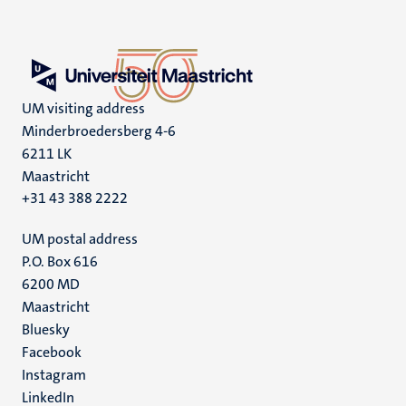
UM visiting address
Minderbroedersberg 4-6
6211 LK
Maastricht
+31 43 388 2222
UM postal address
P.O. Box 616
6200 MD
Maastricht
Social
Bluesky
Facebook
media
Instagram
LinkedIn