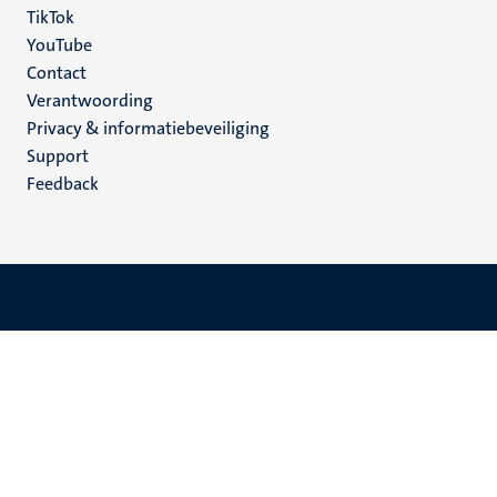
TikTok
YouTube
Menu
Contact
Verantwoording
footer
Privacy & informatiebeveiliging
(NL)
Support
Feedback