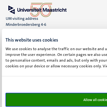
UM visiting address
Minderbroedersberg 4-6
6211 LK
Maastricht
This website uses cookies
+31 43 388 2222
We use cookies to analyse the traffic on our website and 
UM postal address
improve the user experience. On certain pages we also use
P.O. Box 616
to personalise content, emails and ads, but only with your 
6200 MD
cookies on your device or allow necessary cookies only. V
Maastricht
Social
Bluesky
Facebook
media
Instagram
LinkedIn
Allow all cooki
TikTok
YouTube