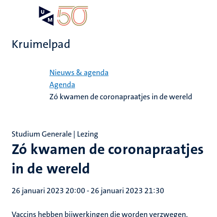
Overslaan
Open
Search
My
en
UM
menu
on
naar
the
Kruimelpad
de
websit
inhoud
Home
gaan
Nieuws & agenda
Agenda
Zó kwamen de coronapraatjes in de wereld
Studium Generale | Lezing
Zó kwamen de coronapraatjes
in de wereld
26 januari 2023 20:00
-
26 januari 2023 21:30
Vaccins hebben bijwerkingen die worden verzwegen,