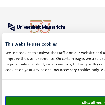
UM visiting address
Minderbroedersberg 4-6
This website uses cookies
6211 LK
We use cookies to analyse the traffic on our website and 
Maastricht
improve the user experience. On certain pages we also use
+31 43 388 2222
to personalise content, emails and ads, but only with your 
UM postal address
cookies on your device or allow necessary cookies only. V
P.O. Box 616
6200 MD
Maastricht
Social
Bluesky
Facebook
media
Allow all cooki
Instagram