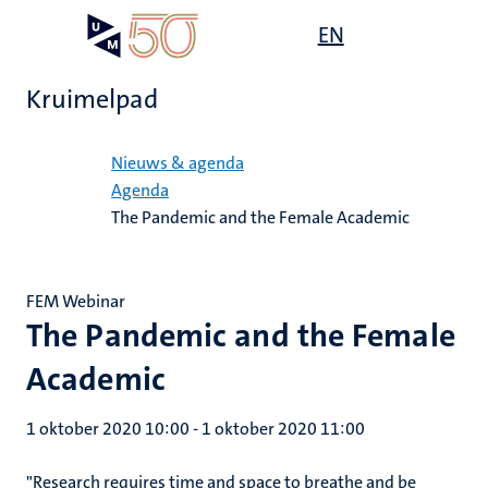
Overslaan
Open
EN
Search
My
en
UM
menu
on
naar
the
Kruimelpad
de
websit
inhoud
Home
gaan
Nieuws & agenda
Agenda
The Pandemic and the Female Academic
FEM Webinar
The Pandemic and the Female
Academic
1 oktober 2020 10:00
-
1 oktober 2020 11:00
"Research requires time and space to breathe and be