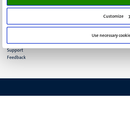
LinkedIn
TikTok
Customize
YouTube
Menu
Contact
Use necessary cooki
Verantwoording
footer
Privacy & informatiebeveiliging
(NL)
Support
Feedback