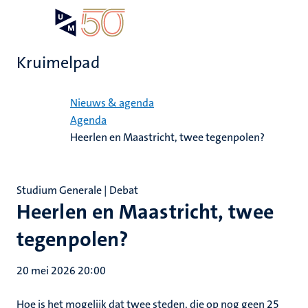
Overslaan
Open
Search
My
en
UM
menu
on
naar
the
Kruimelpad
de
websit
inhoud
Home
gaan
Nieuws & agenda
Agenda
Heerlen en Maastricht, twee tegenpolen?
Studium Generale | Debat
Heerlen en Maastricht, twee
tegenpolen?
20 mei 2026 20:00
Hoe is het mogelijk dat twee steden, die op nog geen 25