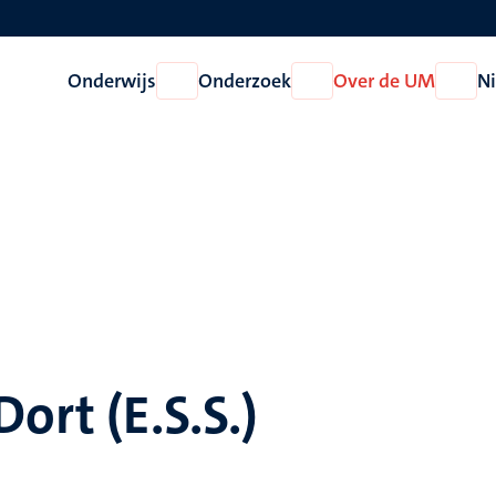
Onderwijs
Onderzoek
Over de UM
N
Open
Open
Open
Onderwijs
Onderzoek
Over
de
UM
ort (E.S.S.)