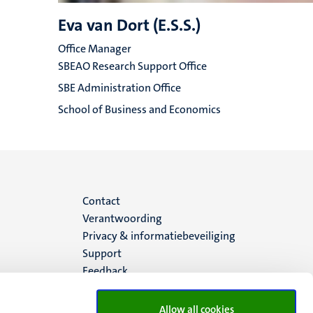
Eva van Dort (E.S.S.)
Office Manager
SBEAO Research Support Office
SBE Administration Office
School of Business and Economics
Menu
Contact
Verantwoording
footer
Privacy & informatiebeveiliging
Support
(NL)
Feedback
Allow all cookies