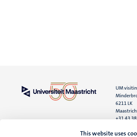
UM visiti
Minderbro
6211 LK
Maastrich
+31 43 3
UM postal
This website uses coo