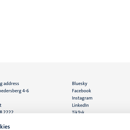
ng address
Social
Bluesky
edersberg 4-6
Facebook
media
Instagram
t
LinkedIn
88 2222
TikTok
YouTube
 address
kies