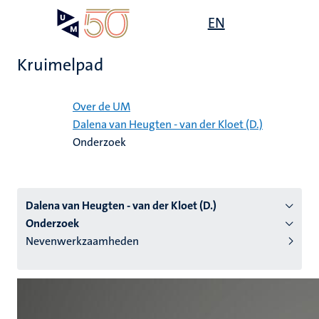
Overslaan
Open
EN
Search
My
en
UM
menu
on
naar
the
Kruimelpad
de
websit
inhoud
Home
gaan
Over de UM
Dalena van Heugten - van der Kloet (D.)
tie
Onderzoek
s
Dalena van Heugten - van der Kloet (D.)
Onderzoek
Nevenwerkzaamheden