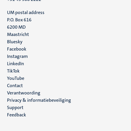
UM postal address
P.O. Box 616
6200 MD
Maastricht
Social
Bluesky
Facebook
media
Instagram
LinkedIn
TikTok
YouTube
Menu
Contact
Verantwoording
footer
Privacy & informatiebeveiliging
(NL)
Support
Feedback