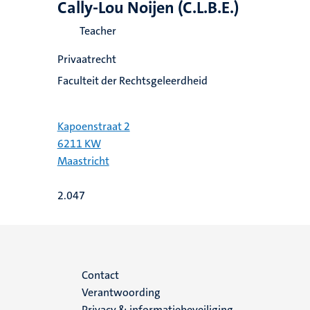
Cally-Lou Noijen (C.L.B.E.)
Teacher
Privaatrecht
Faculteit der Rechtsgeleerdheid
Kapoenstraat 2
6211 KW
Maastricht
2.047
Menu
Contact
Verantwoording
footer
Privacy & informatiebeveiliging