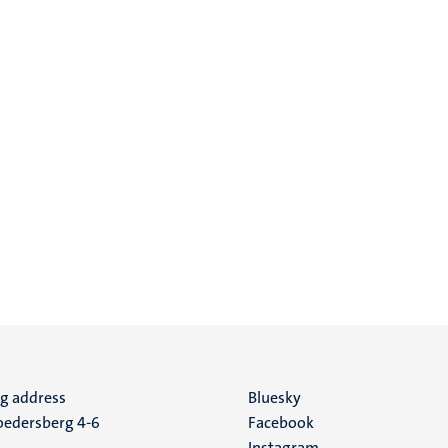
ng address
Social
Bluesky
edersberg 4-6
Facebook
media
Instagram