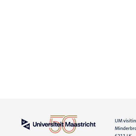
UM visiti
Minderbro
6211 LK