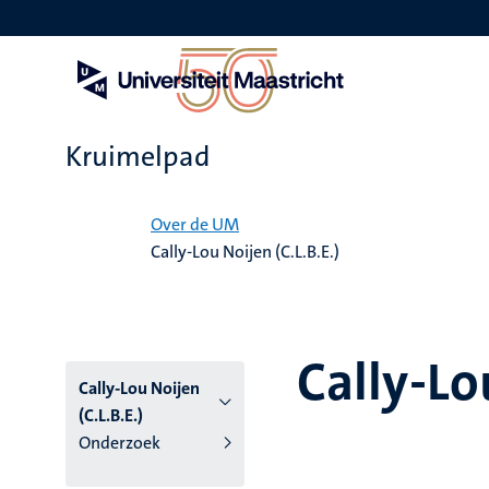
Overslaan
en
naar
de
inhoud
gaan
Kruimelpad
Home
Over de UM
Cally-Lou Noijen (C.L.B.E.)
Cally-Lo
Cally-Lou Noijen
(C.L.B.E.)
Onderzoek