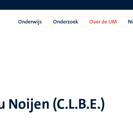
Onderwijs
Onderzoek
Over de UM
N
Open
Open
Open
Onderwijs
Onderzoek
Over
de
UM
u Noijen (C.L.B.E.)