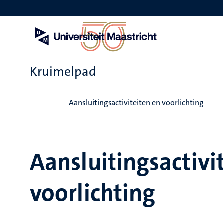
Overslaan
en
naar
de
inhoud
gaan
Kruimelpad
Home
Aansluitingsactiviteiten en voorlichting
Aansluitingsactivi
voorlichting