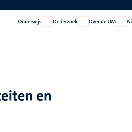
Onderwijs
Onderzoek
Over de UM
N
Open
Open
Open
Onderwijs
Onderzoek
Over
de
UM
teiten en