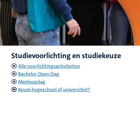
Studievoorlichting en studiekeuze
Alle voorlichtingsactiviteiten
Bachelor Open Dag
Meeloopdag
Keuze hogeschool of universiteit
?