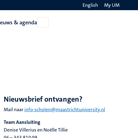
English
My UM
Search
ieuws & agenda
Open
on
Nieuws
the
&
agenda
websit
Nieuwsbrief ontvangen?
Mail naar
info-scholen@maastrichtuniversity.nl
Team Aansluiting
Denise Villerius en Noëlle Tillie
06 – 343 810 09