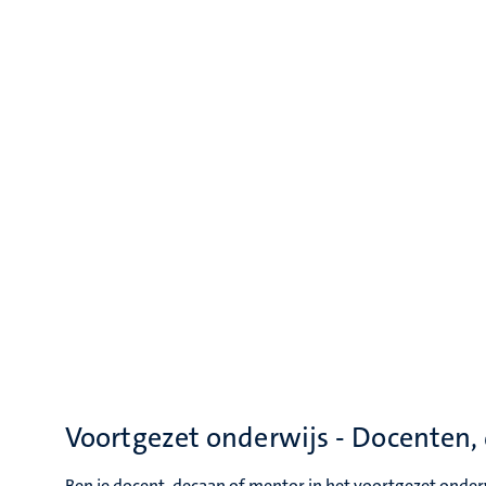
Voortgezet onderwijs - Docenten
Ben je docent, decaan of mentor in het voortgezet onderw