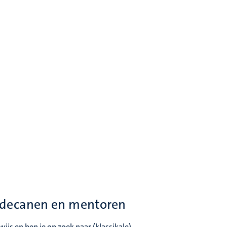
, decanen en mentoren
ijs en ben je op zoek naar (klassikale)