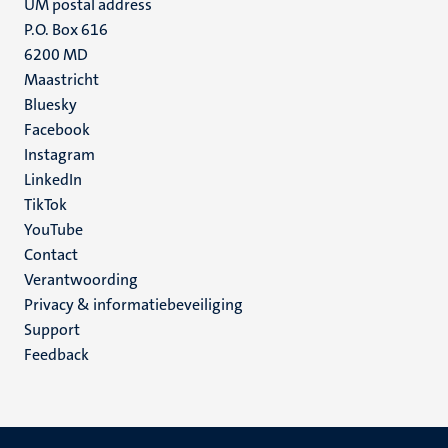
UM postal address
P.O. Box 616
6200 MD
Maastricht
Social
Bluesky
Facebook
media
Instagram
LinkedIn
TikTok
YouTube
Menu
Contact
Verantwoording
footer
Privacy & informatiebeveiliging
(NL)
Support
Feedback