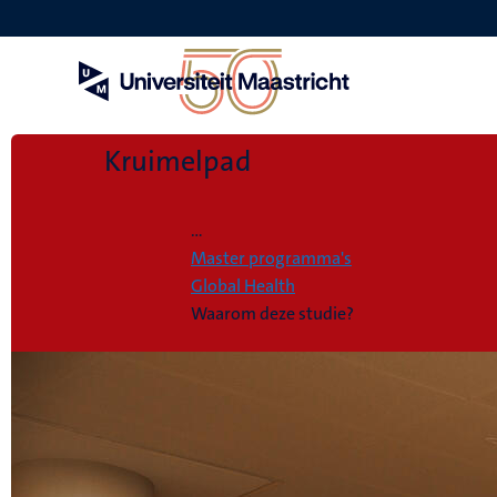
Overslaan
en
naar
de
inhoud
gaan
Kruimelpad
Home
...
Master programma's
Global Health
Waarom deze studie?