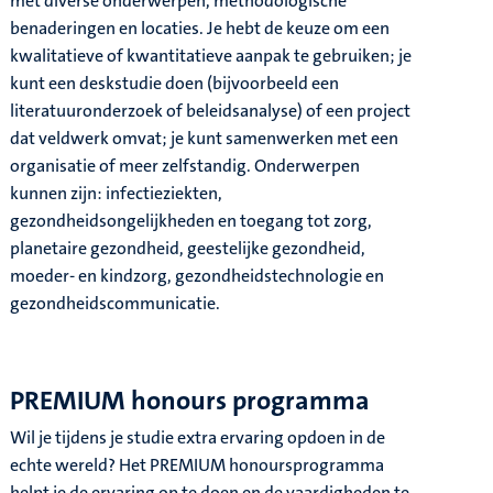
met diverse onderwerpen, methodologische
benaderingen en locaties. Je hebt de keuze om een
kwalitatieve of kwantitatieve aanpak te gebruiken; je
kunt een deskstudie doen (bijvoorbeeld een
literatuuronderzoek of beleidsanalyse) of een project
dat veldwerk omvat; je kunt samenwerken met een
organisatie of meer zelfstandig. Onderwerpen
kunnen zijn: infectieziekten,
gezondheidsongelijkheden en toegang tot zorg,
planetaire gezondheid, geestelijke gezondheid,
moeder- en kindzorg, gezondheidstechnologie en
gezondheidscommunicatie.
PREMIUM honours programma
Wil je tijdens je studie extra ervaring opdoen in de
echte wereld? Het
PREMIUM
honoursprogramma
helpt je de ervaring op te doen en de vaardigheden te