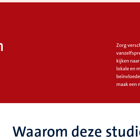
h
Zorg versch
vanzelfspre
kijken naa
lokale en 
beïnvloede
maak een m
Waarom deze studi