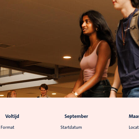
Voltijd
September
Maas
Format
Startdatum
Locat