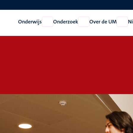
Onderwijs
Onderzoek
Over de UM
N
Open
Open
Open
Onderwijs
Onderzoek
Over
de
UM