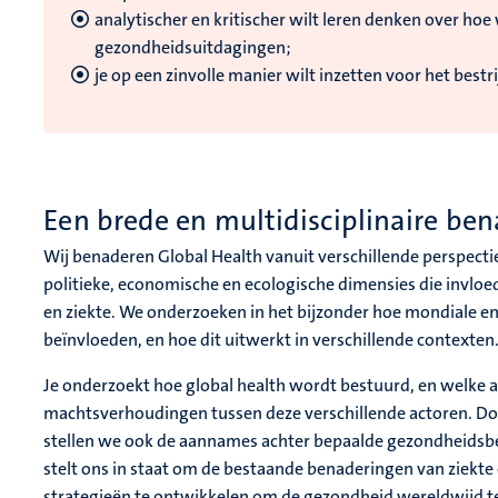
analytischer en kritischer wilt leren denken over ho
gezondheidsuitdagingen;
je op een zinvolle manier wilt inzetten voor het bes
Een brede en multidisciplinaire be
Wij benaderen Global Health vanuit verschillende perspectie
politieke, economische en ecologische dimensies die invl
en ziekte. We onderzoeken in het bijzonder hoe mondiale e
beïnvloeden, en hoe dit uitwerkt in verschillende contexten
Je onderzoekt hoe global health wordt bestuurd, en welke ac
machtsverhoudingen tussen deze verschillende actoren. Doo
stellen we ook de aannames achter bepaalde gezondheidsbel
stelt ons in staat om de bestaande benaderingen van ziekte
strategieën te ontwikkelen om de gezondheid wereldwijd t