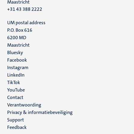
Maastricht
+31 43 388 2222
UM postal address
P.O. Box 616
6200 MD
Maastricht
Social
Bluesky
Facebook
media
Instagram
LinkedIn
TikTok
YouTube
Menu
Contact
Verantwoording
footer
Privacy & informatiebeveiliging
(NL)
Support
Feedback