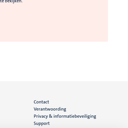
te bekijken.
Menu
Contact
Verantwoording
footer
Privacy & informatiebeveiliging
Support
(NL)