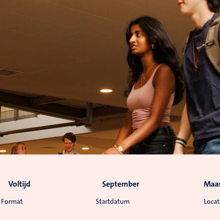
Voltijd
September
Maas
Format
Startdatum
Locat