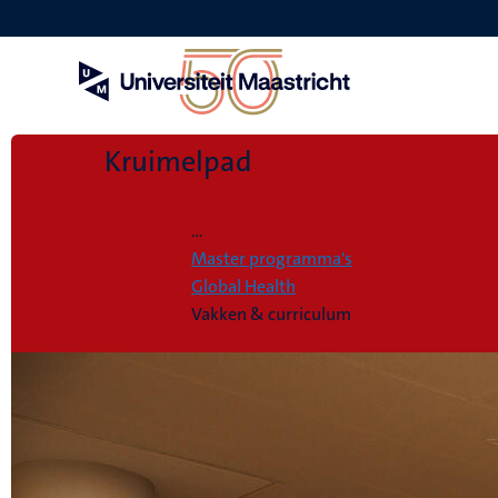
Overslaan
en
naar
de
inhoud
gaan
Kruimelpad
Home
...
Master programma's
Global Health
Vakken & curriculum