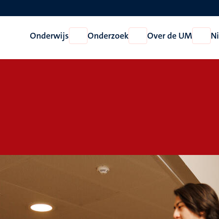
Onderwijs
Onderzoek
Over de UM
N
Open
Open
Open
Onderwijs
Onderzoek
Over
de
UM