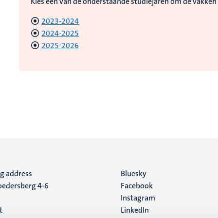
Kies een van de onderstaande studiejaren om de vakken 
2023-2024
2024-2025
2025-2026
ng address
Social
Bluesky
edersberg 4-6
Facebook
media
Instagram
t
LinkedIn