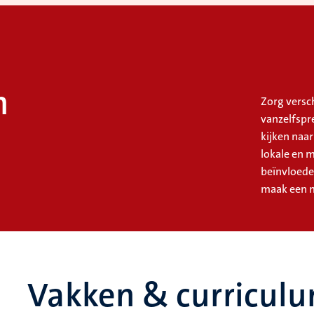
h
Zorg versch
vanzelfspre
kijken naa
lokale en 
beïnvloede
maak een m
Vakken & curricul