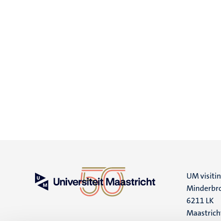
UM visiti
Minderbro
6211 LK
Maastrich