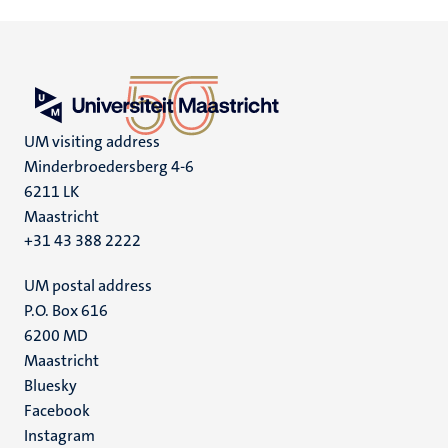
UM visiting address
Minderbroedersberg 4-6
6211 LK
Maastricht
+31 43 388 2222
UM postal address
P.O. Box 616
6200 MD
Maastricht
Social
Bluesky
Facebook
media
Instagram