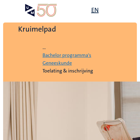
Overslaan
Open
EN
Search
My
en
UM
menu
on
naar
the
de
Kruimelpad
websit
inhoud
Home
gaan
...
Bachelor programma's
Geneeskunde
Toelating & inschrijving