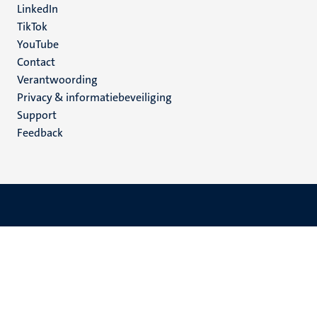
LinkedIn
TikTok
YouTube
Menu
Contact
Verantwoording
footer
Privacy & informatiebeveiliging
(NL)
Support
Feedback