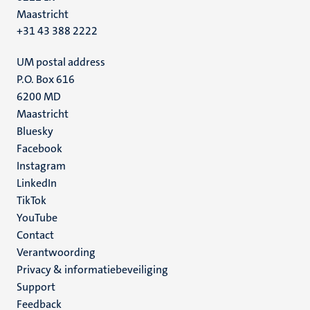
Maastricht
+31 43 388 2222
UM postal address
P.O. Box 616
6200 MD
Maastricht
Social
Bluesky
Facebook
media
Instagram
LinkedIn
TikTok
YouTube
Menu
Contact
Verantwoording
footer
Privacy & informatiebeveiliging
(NL)
Support
Feedback