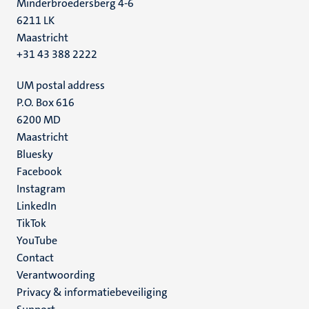
Minderbroedersberg 4-6
6211 LK
Maastricht
+31 43 388 2222
UM postal address
P.O. Box 616
6200 MD
Maastricht
Social
Bluesky
Facebook
media
Instagram
LinkedIn
TikTok
YouTube
Menu
Contact
Verantwoording
footer
Privacy & informatiebeveiliging
(NL)