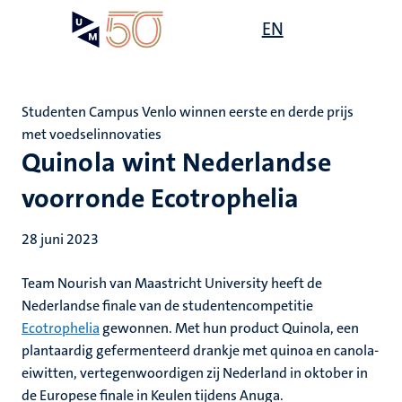
Overslaan
Open
EN
Search
My
en
UM
menu
on
naar
the
de
websit
inhoud
Studenten Campus Venlo winnen eerste en derde prijs
gaan
met voedselinnovaties
Quinola wint Nederlandse
voorronde Ecotrophelia
28 juni 2023
Team Nourish van Maastricht University heeft de
Nederlandse finale van de studentencompetitie
Ecotrophelia
gewonnen. Met hun product Quinola, een
plantaardig gefermenteerd drankje met quinoa en canola-
eiwitten, vertegenwoordigen zij Nederland in oktober in
de Europese finale in Keulen tijdens Anuga.