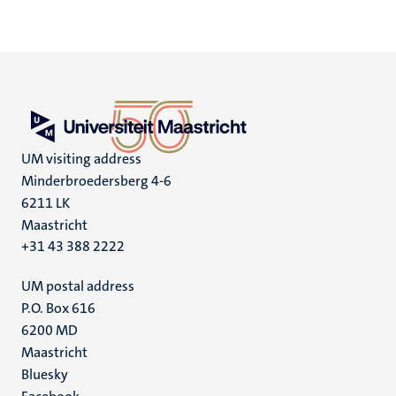
UM visiting address
Minderbroedersberg 4-6
6211 LK
Maastricht
+31 43 388 2222
UM postal address
P.O. Box 616
6200 MD
Maastricht
Social
Bluesky