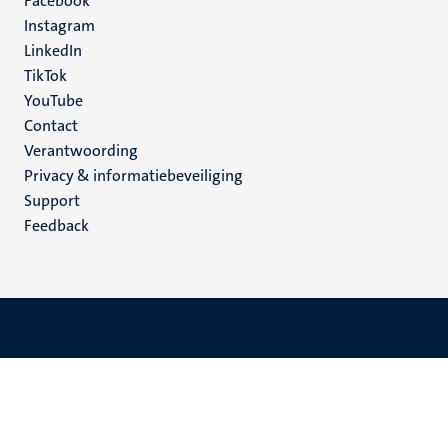
Facebook
media
Instagram
LinkedIn
TikTok
YouTube
Menu
Contact
Verantwoording
footer
Privacy & informatiebeveiliging
(NL)
Support
Feedback