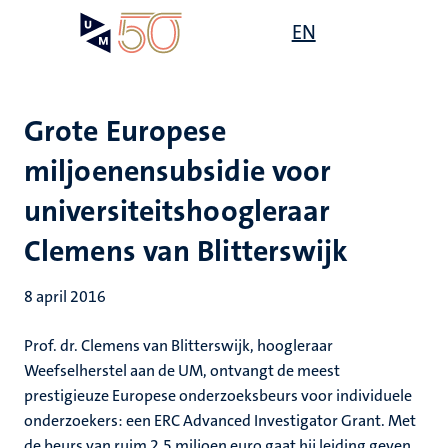
Overslaan
Open
EN
Search
My
en
UM
menu
on
naar
the
de
websit
inhoud
Grote Europese
gaan
miljoenensubsidie voor
universiteitshoogleraar
Clemens van Blitterswijk
8 april 2016
Prof. dr. Clemens van Blitterswijk, hoogleraar
Weefselherstel aan de UM, ontvangt de meest
prestigieuze Europese onderzoeksbeurs voor individuele
onderzoekers: een ERC Advanced Investigator Grant. Met
de beurs van ruim 2,5 miljoen euro gaat hij leiding geven