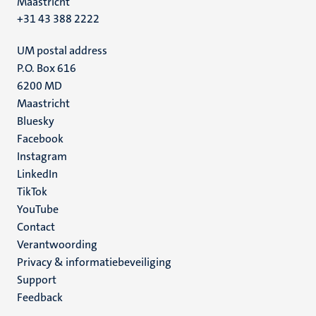
Maastricht
+31 43 388 2222
UM postal address
P.O. Box 616
6200 MD
Maastricht
Social
Bluesky
Facebook
media
Instagram
LinkedIn
TikTok
YouTube
Menu
Contact
Verantwoording
footer
Privacy & informatiebeveiliging
(NL)
Support
Feedback