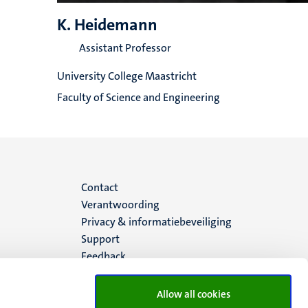
K. Heidemann
Assistant Professor
University College Maastricht
Faculty of Science and Engineering
Menu
Contact
Verantwoording
footer
Privacy & informatiebeveiliging
Support
(NL)
Feedback
Allow all cookies