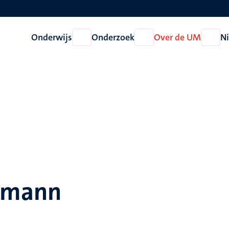
Onderwijs
Onderzoek
Over de UM
N
Open
Open
Open
Onderwijs
Onderzoek
Over
de
UM
emann