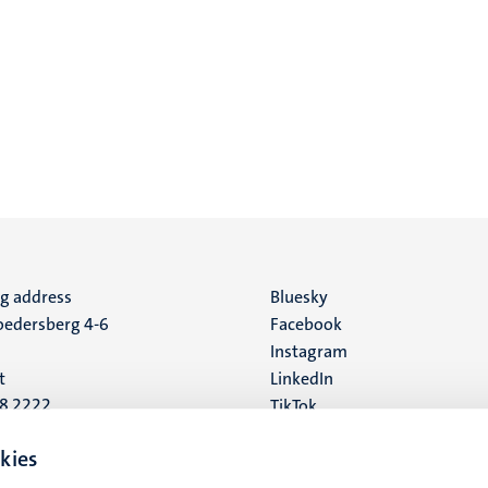
ng address
Social
Bluesky
edersberg 4-6
Facebook
media
Instagram
t
LinkedIn
88 2222
TikTok
YouTube
 address
kies
16