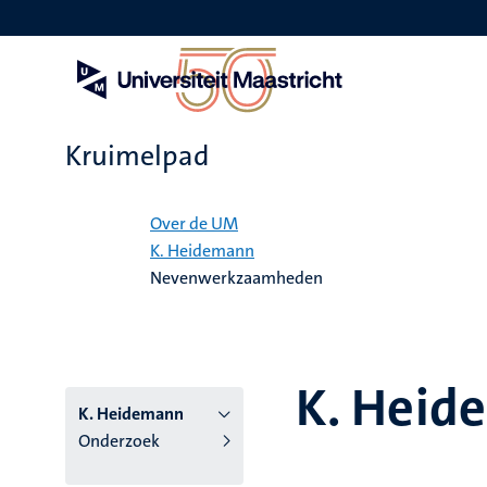
Overslaan
en
naar
de
inhoud
gaan
Kruimelpad
Home
Over de UM
K. Heidemann
Nevenwerkzaamheden
K. Heid
K. Heidemann
Onderzoek