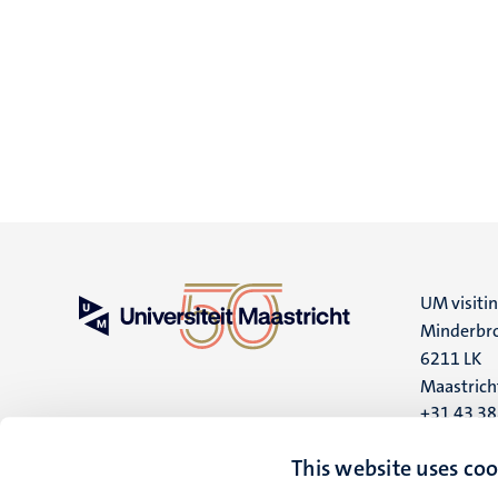
UM visiti
Minderbro
6211 LK
Maastrich
+31 43 3
UM postal
This website uses coo
P.O. Box 6