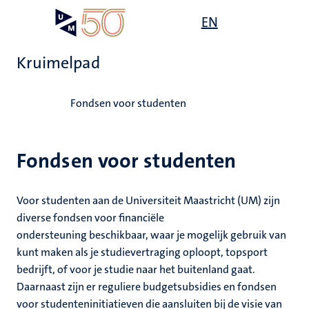
Overslaan
Open
EN
Search
My
en
UM
menu
on
naar
the
Kruimelpad
de
websit
inhoud
Home
gaan
Fondsen voor studenten
Fondsen voor studenten
Voor studenten aan de Universiteit Maastricht (UM) zijn
diverse fondsen voor financiële
ondersteuning beschikbaar, waar je mogelijk gebruik van
kunt maken als je studievertraging oploopt, topsport
bedrijft, of voor je studie naar het buitenland gaat.
Daarnaast zijn er reguliere budgetsubsidies en fondsen
voor studenteninitiatieven die aansluiten bij de visie van