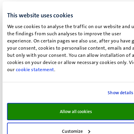
Particuliere fondsen
This website uses cookies
Particuliere fondsen zijn fondsen die door stichtingen of
We use cookies to analyse the traffic on our website and 
organisaties buiten de UM worden verstrekt aan
the findings from such analyses to improve the user
studenten met financiële problemen en worden
experience. On certain pages we also use, after you have 
toegekend op basis van specifieke criteria/kwaliteiten,
your consent, cookies to personalise content, emails and 
zoals zeer hoge cijfers of specifieke andere kwaliteiten.
but only with your consent. You can allow installation of a
Houd er rekening mee dat particuliere fondsen slechts
cookies on your device or allow necessary cookies only. V
beperkte financiële steun bieden, vaak in de vorm van een
our
cookie statement
.
gift, maar soms ook in de vorm van een lening tegen
aantrekkelijke voorwaarden. Voor de meeste particuliere
fondsen geldt dat je een verzoek op tijd moet indienen en
Show details
dat je een ondersteuningsbrief van een studentendecaan
nodig hebt. Neem dan contact op met de
Allow all cookies
studentendecaan per
email:
studentendecanen@maastrichtuniversity.nl
.
Customize
Via Beursopener van de Nuffic vind je informatie over