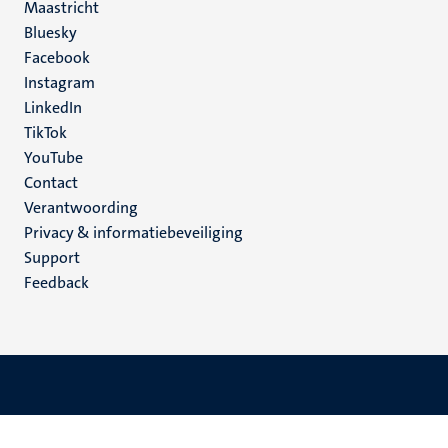
Maastricht
Social
Bluesky
Facebook
media
Instagram
LinkedIn
TikTok
YouTube
Menu
Contact
Verantwoording
footer
Privacy & informatiebeveiliging
(NL)
Support
Feedback