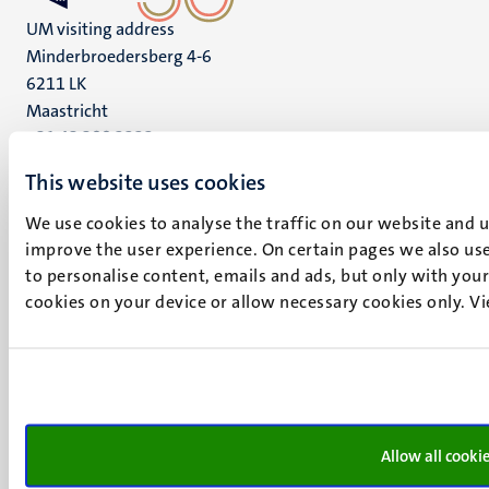
UM visiting address
Minderbroedersberg 4-6
6211 LK
Maastricht
+31 43 388 2222
This website uses cookies
UM postal address
P.O. Box 616
We use cookies to analyse the traffic on our website and 
6200 MD
improve the user experience. On certain pages we also use
Maastricht
to personalise content, emails and ads, but only with your 
Social
Bluesky
cookies on your device or allow necessary cookies only. V
Facebook
media
Instagram
LinkedIn
TikTok
YouTube
Menu
Allow all cooki
Contact
Verantwoording