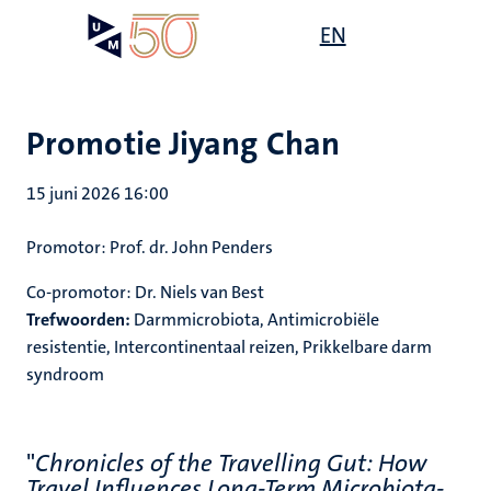
Overslaan
Open
EN
Search
My
en
UM
menu
on
naar
the
de
websit
inhoud
Promotie Jiyang Chan
gaan
15 juni 2026 16:00
Promotor:
Prof. dr. John Penders
Co-promotor:
Dr. Niels van Best
Trefwoorden:
Darmmicrobiota, Antimicrobiële
resistentie, Intercontinentaal reizen, Prikkelbare darm
syndroom
"
Chronicles of the Travelling Gut: How
Travel Influences Long-Term Microbiota-