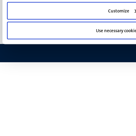
footer
Privacy & informatiebeveiliging
(NL)
Customize
Support
Feedback
Use necessary cooki