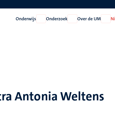
Onderwijs
Onderzoek
Over de UM
N
Open
Open
Open
Onderwijs
Onderzoek
Over
de
UM
tra Antonia Weltens