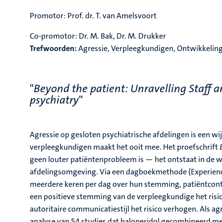
Promotor:
Prof. dr. T. van Amelsvoort
Co-promotor:
Dr. M. Bak, Dr. M. Drukker
Trefwoorden:
Agressie, Verpleegkundigen, Ontwikkeling 
"
Beyond the patient: Unravelling Staff 
psychiatry
"
Agressie op gesloten psychiatrische afdelingen is een w
verpleegkundigen maakt het ooit mee. Het proefschrift
geen louter patiëntenprobleem is — het ontstaat in de w
afdelingsomgeving. Via een dagboekmethode (Experien
meerdere keren per dag over hun stemming, patiëntcontac
een positieve stemming van de verpleegkundige het risico
autoritaire communicatiestijl het risico verhogen. Als agr
analyse van 54 studies dat haloperidol gecombineerd met