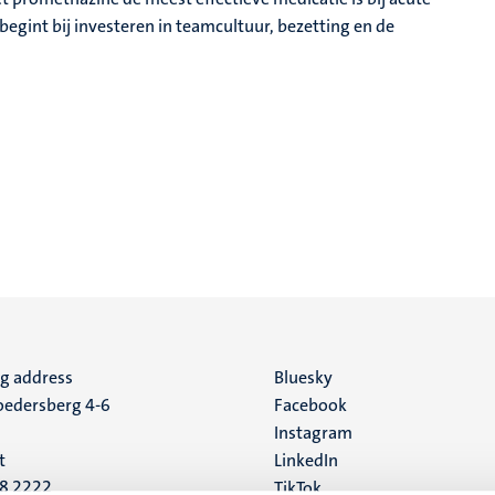
begint bij investeren in teamcultuur, bezetting en de
ng address
Social
Bluesky
edersberg 4-6
Facebook
media
Instagram
t
LinkedIn
88 2222
TikTok