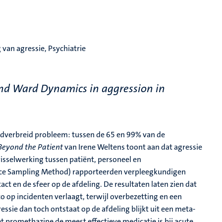
van agressie, Psychiatrie
and Ward Dynamics in aggression in
ijdverbreid probleem: tussen de 65 en 99% van de
Beyond the Patient
van Irene Weltens toont aan dat agressie
isselwerking tussen patiënt, personeel en
ce Sampling Method) rapporteerden verpleegkundigen
t en de sfeer op de afdeling. De resultaten laten zien dat
 op incidenten verlaagt, terwijl overbezetting en een
essie dan toch ontstaat op de afdeling blijkt uit een meta-
 promethazine de meest effectieve medicatie is bij acute