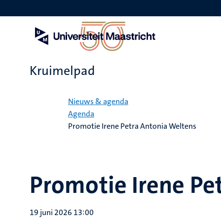
Overslaan
en
naar
de
inhoud
gaan
Kruimelpad
Home
Nieuws & agenda
Agenda
Promotie Irene Petra Antonia Weltens
Promotie Irene Pe
19 juni 2026 13:00