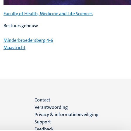
Faculty of Health, Medicine and Life Sciences
Bestuursgebouw
Minderbroedersberg 4-6
Maastricht
Menu
Contact
Verantwoording
footer
Privacy & informatiebeveiliging
Support
(NL)
Feedback